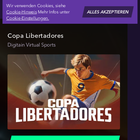
Wir verwenden Cookies, siehe
Cookie-Hinweis
Mehr Infos unter
ALLES AKZEPTIEREN
Cookie-Einstellungen.
Copa Libertadores
Digitain Virtual Sports