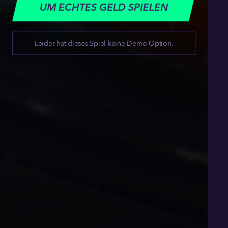
UM ECHTES GELD SPIELEN
Leider hat dieses Spiel keine Demo Option.