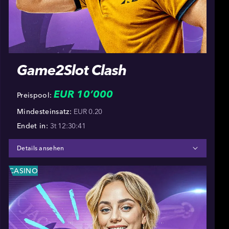
Game2Slot Clash
EUR 10’000
Preispool:
Mindesteinsatz:
EUR 0.20
Endet in:
3t 12:30:41
Details ansehen
CASINO