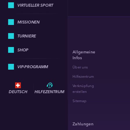
VIRTUELLER SPORT
MISSIONEN
TURNIERE
SHOP
Allgemeine
Infos
VIP-PROGRAMM
Über uns
Hilfezentrum
Verknüpfung
DEUTSCH
HILFEZENTRUM
erstellen
Sitemap
Zahlungen