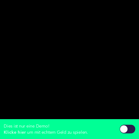
Dies ist nur eine Demo!
Klicke hier
um mit echtem Geld zu spielen.