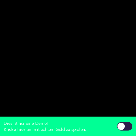
Dies ist nur eine Demo!
Klicke hier
um mit echtem Geld zu spielen.