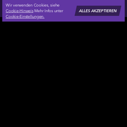
Wir verwenden Cookies, siehe
Cookie-Hinweis
Mehr Infos unter
ALLES AKZEPTIEREN
Cookie-Einstellungen.