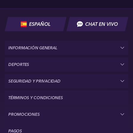
ESPAÑOL
CHAT EN VIVO
INFORMACIÓN GENERAL
DEPORTES
SEGURIDAD Y PRIVACIDAD
TÉRMINOS Y CONDICIONES
PROMOCIONES
PAGOS