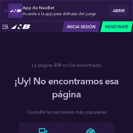
App de NaoBet
ABRIR
Accede a la app para disfrutar del juego
INICIA SESIÓN
REGÍSTRATE
La página 404 no fue encontrada
¡Uy! No encontramos esa
página
Consulte las secciones más populares