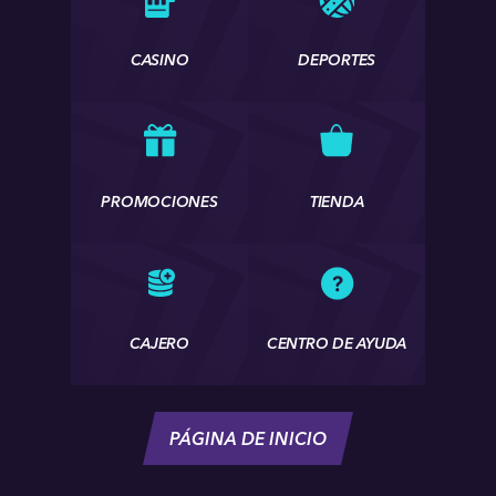
CASINO
DEPORTES
PROMOCIONES
TIENDA
CAJERO
CENTRO DE AYUDA
PÁGINA DE INICIO