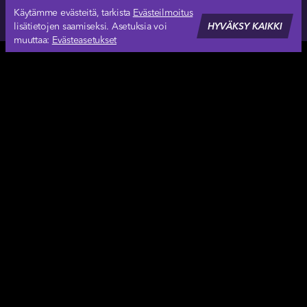
Käytämme evästeitä, tarkista
Evästeilmoitus
lisätietojen saamiseksi. Asetuksia voi
HYVÄKSY KAIKKI
muuttaa:
Evästeasetukset