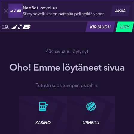
NaoBet -sovellus
AVAA
Siirry sovellukseen parhaita pelihetkiä varten
KIRJAUDU
LIITY
404 sivua ei löytynyt
Oho! Emme löytäneet sivua
Tutustu suosituimpiin osioihin.
KASINO
URHEILU