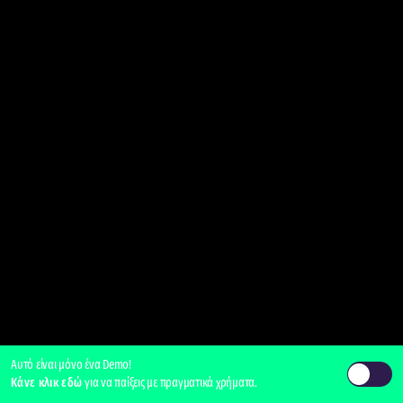
Αυτό είναι μόνο ένα Demo!
Κάνε κλικ εδώ
για να παίξεις με πραγματικά χρήματα.