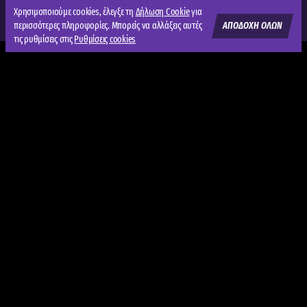
Χρησιμοποιούμε cookies, έλεγξε τη
Δήλωση Cookie
για
περισσότερες πληροφορίες. Μπορείς να αλλάξεις αυτές
ΑΠΟΔΟΧΉ ΌΛΩΝ
τις ρυθμίσεις στις
Ρυθμίσεις cookies