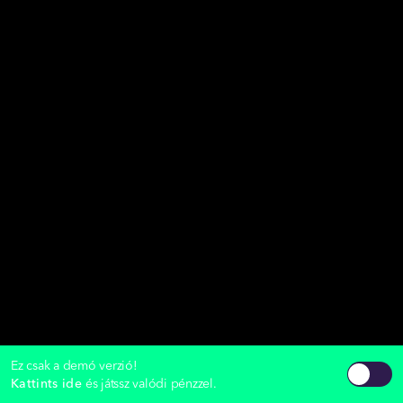
Ez csak a demó verzió!
Kattints ide
és játssz valódi pénzzel.