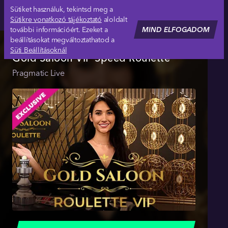
Sütiket használuk, tekintsd meg a
Sütikre vonatkozó tájékoztató
aloldalt
további információért. Ezeket a
MIND ELFOGADOM
beállításokat megváltoztathatod a
Süti Beállításoknál
Gold Saloon VIP Speed Roulette
Pragmatic Live