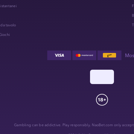
 istantanei
F
B
 da tavolo
T
 Giochi
Most
Gambling can be addictive. Play responsibly. NaoBet.com only accepts