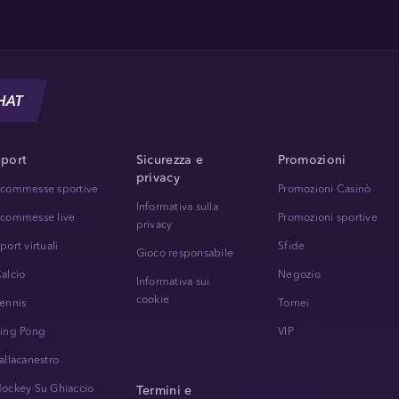
HAT
Sport
Sicurezza e
Promozioni
privacy
commesse sportive
Promozioni Casinò
Informativa sulla
commesse live
Promozioni sportive
privacy
port virtuali
Sfide
Gioco responsabile
alcio
Negozio
Informativa sui
cookie
ennis
Tornei
ing Pong
VIP
allacanestro
ockey Su Ghiaccio
Termini e