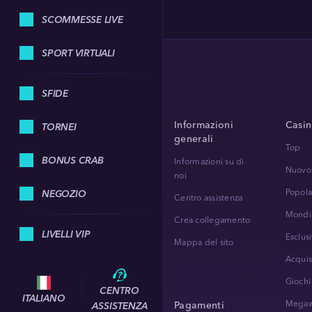
SCOMMESSE LIVE
SPORT VIRTUALI
SFIDE
Informazioni
Casi
TORNEI
generali
Top
BONUS CRAB
Informazioni su di
Nuovo
noi
Popola
NEGOZIO
Centro assistenza
Mondia
Crea collegamento
LIVELLI VIP
Esclus
Mappa del sito
Acquis
Giochi
CENTRO
ITALIANO
Megaw
Pagamenti
ASSISTENZA