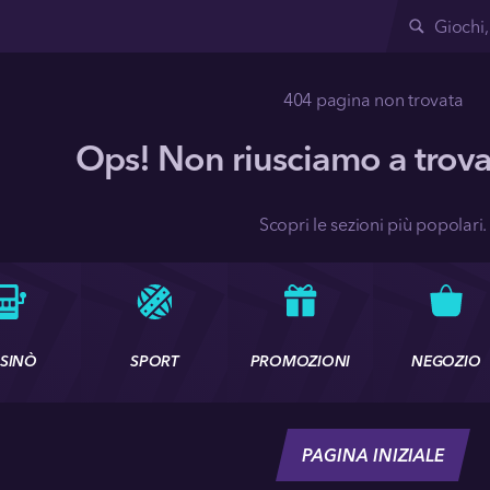
Giochi,
404 pagina non trovata
Ops! Non riusciamo a trova
Scopri le sezioni più popolari.
SINÒ
SPORT
PROMOZIONI
NEGOZIO
PAGINA INIZIALE