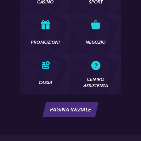
CASINÒ
SPORT
PROMOZIONI
NEGOZIO
CENTRO
CASSA
ASSISTENZA
PAGINA INIZIALE