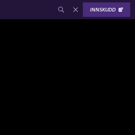
INNSKUDD