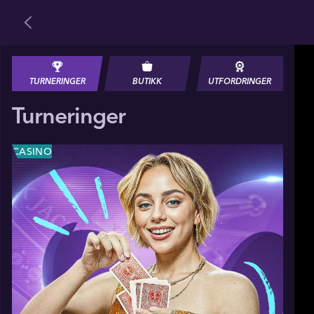
TURNERINGER
BUTIKK
UTFORDRINGER
Turneringer
CASINO