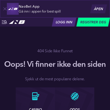
NaoBet App
ÅPEN
Gå inn i appen for best spill
LOGG INN
REGISTRER DEG
404 Side Ikke Funnet
Oops! Vi finner ikke den siden
Sjekk ut de mest populære delene.
CASINO
ODDS