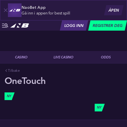
NaoBet App
ÅPEN
Gå inn i appen for best spill
LOGG INN
REGISTRER DEG
CASINO
LIVE CASINO
ODDS
Tilbake
OneTouch
NY
NY