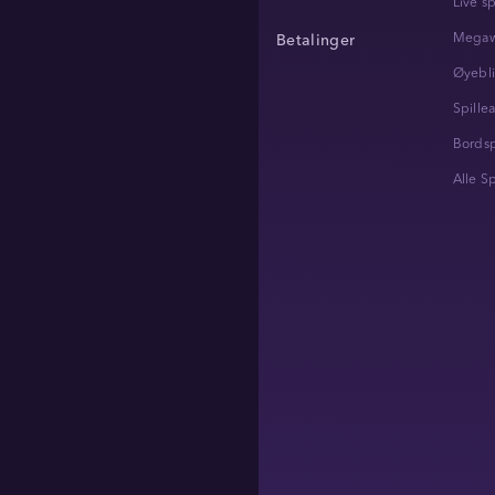
Live sp
Megaw
Betalinger
Øyebli
Spille
Bordsp
Alle Sp