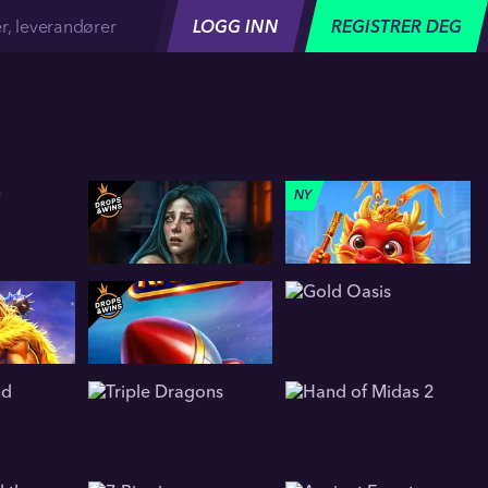
er, leverandører
LOGG INN
REGISTRER DEG
DROPS
NY
& WINS
DROPS
& WINS