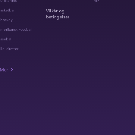
ordtennis
VIP
asketball
Vilkår og
betingelser
shockey
merikansk Football
aseball
lle Idretter
Mer