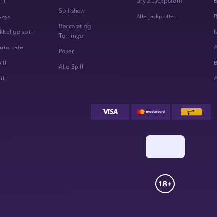
ill
Gry z Jackpotem
B
Spillshow
ays
Alle jackpotter
B
Baccarat og
kkelige spill
I
Terninger
automater
A
Poker
ill
B
Alle Spill
ill
A