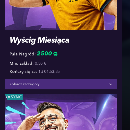
Wyścig Miesiąca
2500
Pula Nagród:
Min. zakład:
0,50 €
Kończy się za:
1d 01:53:35
Zobacz szczegóły
KASYNO