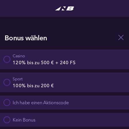
Bonus wählen
Casino
120% bis zu 500 € + 240 FS
Sport
100% bis zu 200 €
Ich habe einen Aktionscode
Kein Bonus