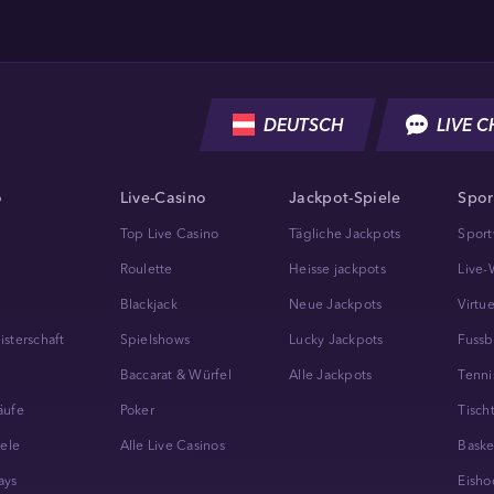
DEUTSCH
LIVE C
o
Live-Casino
Jackpot-Spiele
Spor
Top Live Casino
Tägliche Jackpots
Sport
Roulette
Heisse jackpots
Live-
Blackjack
Neue Jackpots
Virtue
sterschaft
Spielshows
Lucky Jackpots
Fussb
v
Baccarat & Würfel
Alle Jackpots
Tenni
äufe
Poker
Tisch
iele
Alle Live Casinos
Baske
ays
Eisho