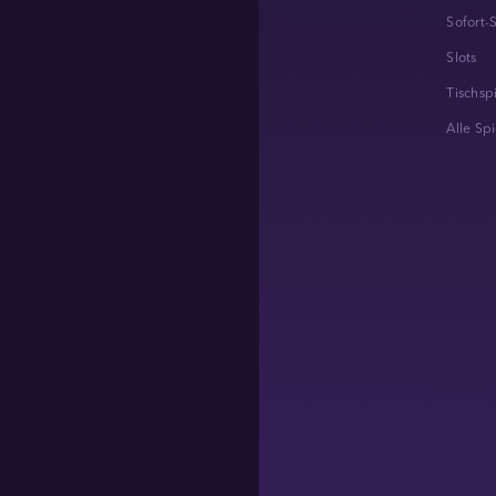
Sofort-
Slots
Tischsp
Alle Sp