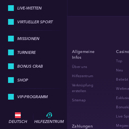
LIVE-WETTEN
VIRTUELLER SPORT
MISSIONEN
Allgemeine
Casin
TURNIERE
Infos
Top
BONUS CRAB
Über uns
Neu
Hilfezentrum
Beliebt
SHOP
Verknüpfung
Weltmei
erstellen
VIP-PROGRAMM
Exklusi
Sitemap
Bonusk
Live Sp
DEUTSCH
HILFEZENTRUM
Megaw
Zahlungen