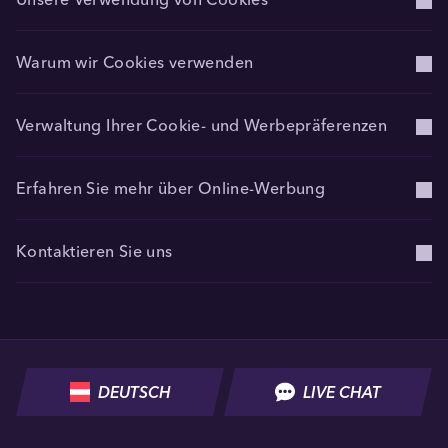
Warum wir Cookies verwenden
Verwaltung Ihrer Cookie- und Werbepräferenzen
Erfahren Sie mehr über Online-Werbung
Kontaktieren Sie uns
DEUTSCH
LIVE CHAT