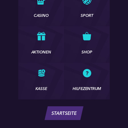
CASINO
SPORT
AKTIONEN
SHOP
KASSE
HILFEZENTRUM
STARTSEITE