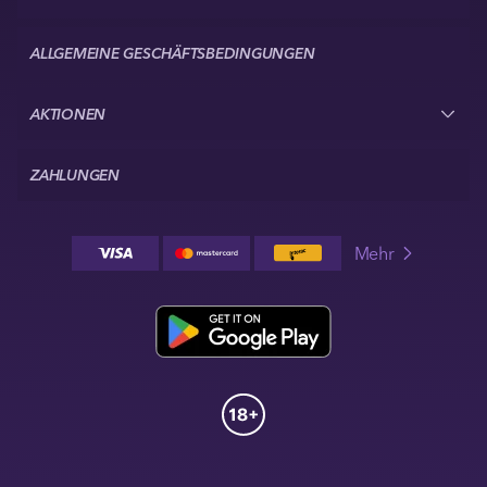
ALLGEMEINE GESCHÄFTSBEDINGUNGEN
AKTIONEN
ZAHLUNGEN
Mehr