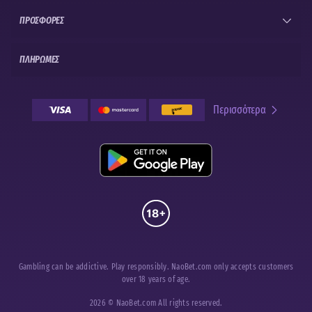
ΠΡΟΣΦΟΡΈΣ
ΠΛΗΡΩΜΈΣ
Περισσότερα
Gambling can be addictive. Play responsibly. NaoBet.com only accepts customers
over 18 years of age.
2026 © NaoBet.com All rights reserved.