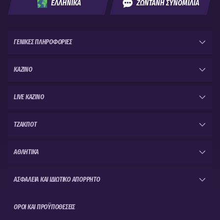
ΕΛΛΗΝΙΚΆ
ΖΩΝΤΑΝΉ ΣΥΝΟΜΙΛΊΑ
ΓΕΝΙΚΈΣ ΠΛΗΡΟΦΟΡΊΕΣ
ΚΑΖΊΝΟ
LIVE ΚΑΖΊΝΟ
ΤΖΆΚΠΟΤ
ΑΘΛΗΤΙΚΆ
ΑΣΦΆΛΕΙΑ ΚΑΙ ΙΔΙΩΤΙΚΌ ΑΠΌΡΡΗΤΟ
ΌΡΟΙ ΚΑΙ ΠΡΟΫΠΟΘΈΣΕΙΣ