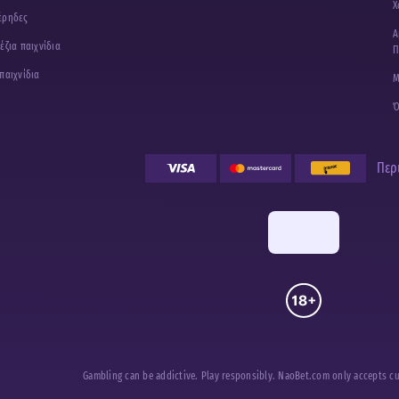
Χ
έρηδες
Α
έζια παιχνίδια
Π
παιχνίδια
Μ
Ό
Περ
Gambling can be addictive. Play responsibly. NaoBet.com only accepts cu