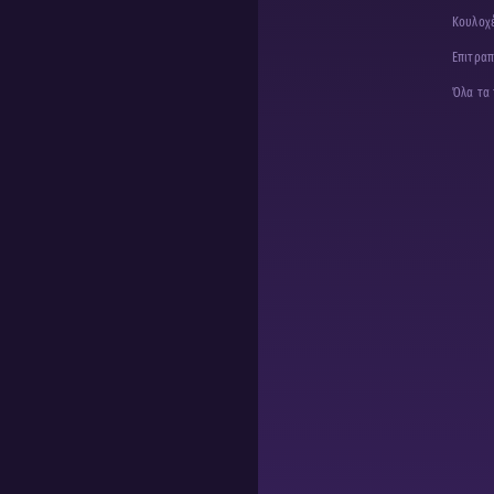
Κουλοχ
Επιτραπ
Όλα τα 