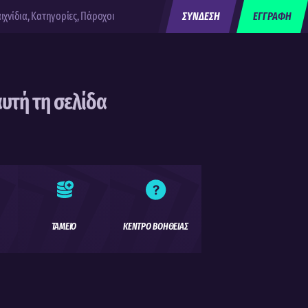
ιχνίδια, Κατηγορίες, Πάροχοι
ΣΎΝΔΕΣΗ
ΕΓΓΡΑΦΉ
υτή τη σελίδα
ΤΑΜΕΊΟ
ΚΈΝΤΡΟ ΒΟΉΘΕΙΑΣ