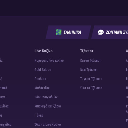
ΕΛΛΗΝΙΚΆ
ΖΩΝΤΑΝΉ ΣΥ
Live Καζίνο
Τζάκποτ
Α
ία
Κορυφαίο live καζίνο
Καυτά Τζάκποτ
Α
Gold Saloon
Νέα Τζάκποτ
L
λή
Ρουλέτα
Τυχερά Τζάκποτ
Ε
στικά
Μπλάκτζακ
Όλα τα Τζάκποτ
Π
Buys
Σόου παιχνιδιών
Τ
ιχνίδια
Μπακαρά και ζάρια
Ε
Α
ys
Πόκερ
Μ
αιχνίδια
Όλα τα Live Καζίνο