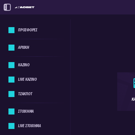
ΠΡΟΣΦΟΡΈΣ
ΑΡΧΙΚΉ
ΚΑΖΊΝΟ
LIVE ΚΑΖΊΝΟ
ΤΖΆΚΠΟΤ
Κ
ΣΤΟΊΧΗΜΑ
LIVE ΣΤΟΊΧΗΜΑ