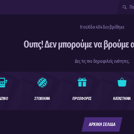
Πα
Η σελίδα 404 δεν βρέθηκε
Ουπς! Δεν μπορούμε να βρούμε α
Δες τις πιο δημοφιλείς ενότητες.
ΑΖΊΝΟ
ΣΤΟΊΧΗΜΑ
ΠΡΟΣΦΟΡΈΣ
ΚΑΤΆΣΤΗΜΑ
ΑΡΧΙΚΉ ΣΕΛΊΔΑ