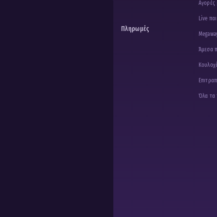
Αγορές
Live πα
Πληρωμές
Megawa
Άμεσα π
Κουλοχ
Επιτραπ
Όλα τα 