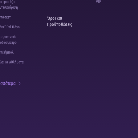
πιτραπέζια
VIP
ντισφαίριση
πάσκετ
Όροι και
Προϋποθέσεις
όκεϊ Επί Πάγου
μερικανικό
οδόσφαιρο
πέιζμπολ
λα Τα Αθλήματα
ισσότερα