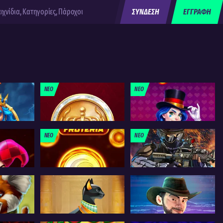
ιχνίδια, Κατηγορίες, Πάροχοι
ΣΎΝΔΕΣΗ
ΕΓΓΡΑΦΉ
NΈΟ
NΈΟ
NΈΟ
NΈΟ