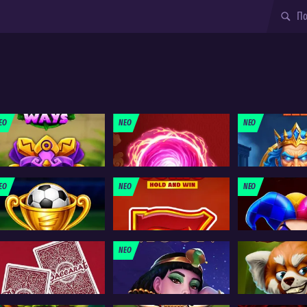
Πα
ΈΟ
NΈΟ
NΈΟ
ΈΟ
NΈΟ
NΈΟ
NΈΟ