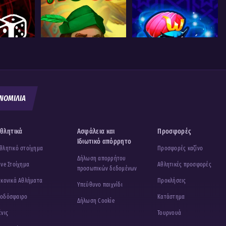
ΝΟΜΙΛΊΑ
θλητικά
Ασφάλεια και
Προσφορές
Ιδιωτικό απόρρητο
θλητικό στοίχημα
Προσφορές καζίνο
Δήλωση απορρήτου
ive Στοίχημα
Αθλητικές προσφορές
προσωπικών δεδομένων
ικονικά Αθλήματα
Προκλήσεις
Υπεύθυνο παιχνίδι
οδόσφαιρο
Κατάστημα
Δήλωση Cookie
ένις
Τουρνουά