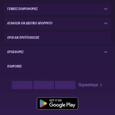
ΓΕΝΙΚΈΣ ΠΛΗΡΟΦΟΡΊΕΣ
ΑΣΦΆΛΕΙΑ ΚΑΙ ΙΔΙΩΤΙΚΌ ΑΠΌΡΡΗΤΟ
ΌΡΟΙ ΚΑΙ ΠΡΟΫΠΟΘΈΣΕΙΣ
ΠΡΟΣΦΟΡΈΣ
ΠΛΗΡΩΜΈΣ
Περισσότερα