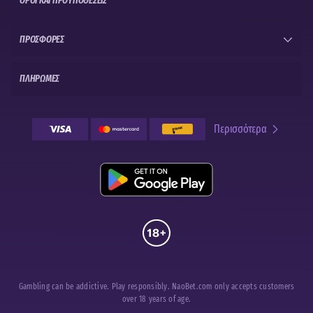
ΌΡΟΙ ΚΑΙ ΠΡΟΫΠΟΘΈΣΕΙΣ
ΠΡΟΣΦΟΡΈΣ
ΠΛΗΡΩΜΈΣ
Περισσότερα
Gambling can be addictive. Play responsibly. NaoBet.com only accepts customers
over 18 years of age.