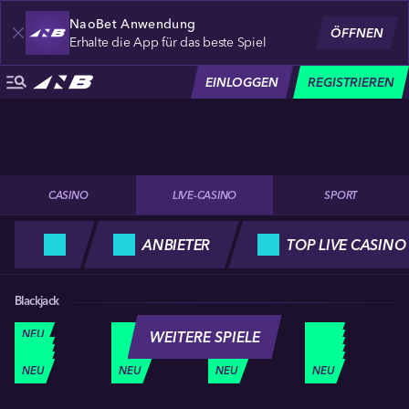
NaoBet Anwendung
ÖFFNEN
Erhalte die App für das beste Spiel
EINLOGGEN
REGISTRIEREN
CASINO
LIVE-CASINO
SPORT
ANBIETER
TOP LIVE CASINO
Blackjack
NEU
NEU
NEU
WEITERE SPIELE
NEU
NEU
NEU
NEU
NEU
NEU
NEU
NEU
NEU
NEU
NEU
NEU
NEU
NEU
NEU
NEU
NEU
NEU
NEU