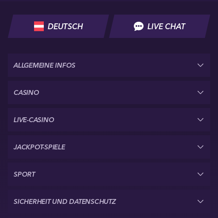
DEUTSCH
LIVE CHAT
ALLGEMEINE INFOS
CASINO
LIVE-CASINO
JACKPOT-SPIELE
SPORT
SICHERHEIT UND DATENSCHUTZ