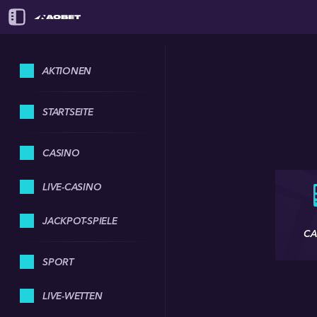
AKTIONEN
STARTSEITE
CASINO
LIVE-CASINO
JACKPOT-SPIELE
CA
SPORT
LIVE-WETTEN