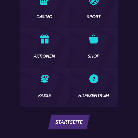
CASINO
SPORT
AKTIONEN
SHOP
KASSE
HILFEZENTRUM
STARTSEITE