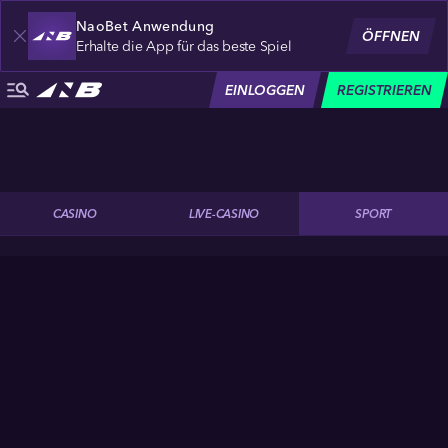
NaoBet Anwendung
ÖFFNEN
Erhalte die App für das beste Spiel
EINLOGGEN
REGISTRIEREN
CASINO
LIVE-CASINO
SPORT