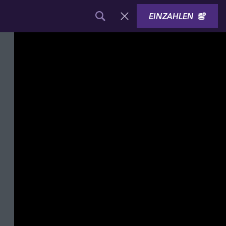
EINZAHLEN