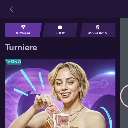
TURNIERE
SHOP
MISSIONEN
Turniere
CASINO