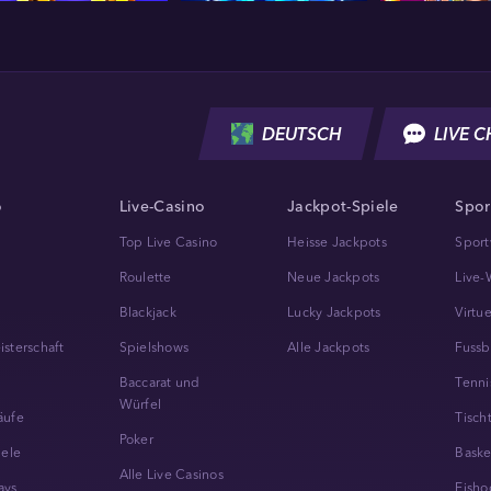
DEUTSCH
LIVE C
o
Live-Casino
Jackpot-Spiele
Spor
Top Live Casino
Heisse Jackpots
Sport
Roulette
Neue Jackpots
Live-
Blackjack
Lucky Jackpots
Virtue
sterschaft
Spielshows
Alle Jackpots
Fussb
v
Baccarat und
Tenni
Würfel
äufe
Tisch
Poker
iele
Baske
Alle Live Casinos
ays
Eisho