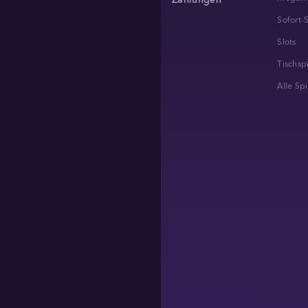
Sofort-
Slots
Tischsp
Alle Sp