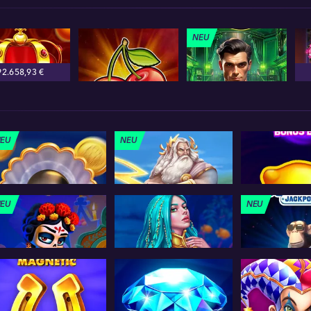
NEU
92.658,93 €
EU
NEU
EU
NEU