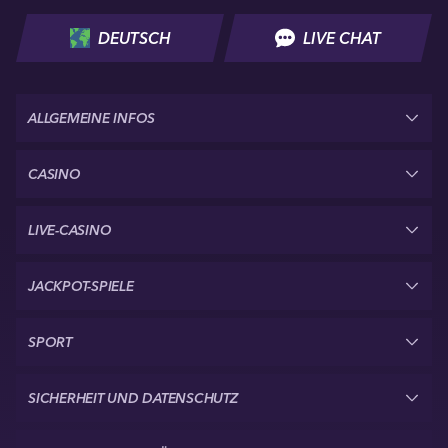
DEUTSCH
LIVE CHAT
ALLGEMEINE INFOS
CASINO
LIVE-CASINO
JACKPOT-SPIELE
SPORT
SICHERHEIT UND DATENSCHUTZ