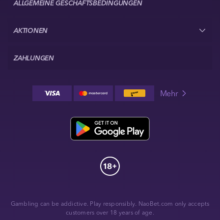
ALLGEMEINE GESCHÄFTSBEDINGUNGEN
AKTIONEN
ZAHLUNGEN
Mehr
Gambling can be addictive. Play responsibly. NaoBet.com only accepts
customers over 18 years of age.