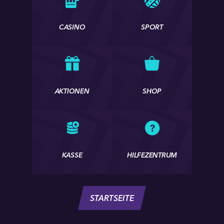
CASINO
SPORT
AKTIONEN
SHOP
KASSE
HILFEZENTRUM
STARTSEITE