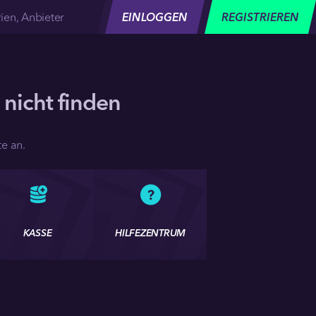
ien, Anbieter
EINLOGGEN
REGISTRIEREN
nicht finden
te an.
KASSE
HILFEZENTRUM