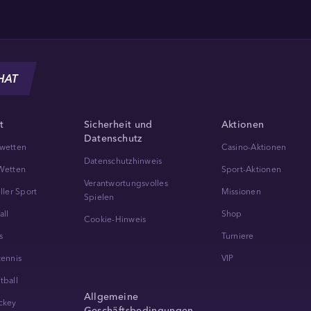
HAT
t
Sicherheit und
Aktionen
Datenschutz
wetten
Casino-Aktionen
Datenschutzhinweis
Wetten
Sport-Aktionen
Verantwortungsvolles
ller Sport
Missionen
Spielen
all
Shop
Cookie-Hinweis
s
Turniere
tennis
VIP
tball
Allgemeine
ckey
Geschäftsbedingungen