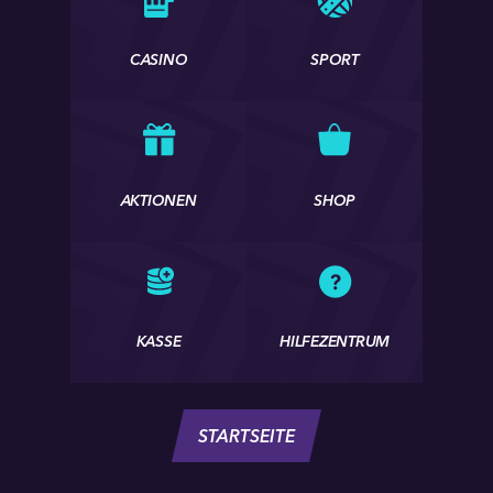
CASINO
SPORT
AKTIONEN
SHOP
KASSE
HILFEZENTRUM
STARTSEITE