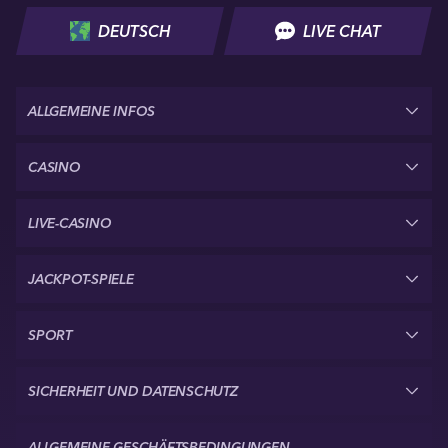
DEUTSCH
LIVE CHAT
ALLGEMEINE INFOS
CASINO
LIVE-CASINO
JACKPOT-SPIELE
SPORT
SICHERHEIT UND DATENSCHUTZ
ALLGEMEINE GESCHÄFTSBEDINGUNGEN