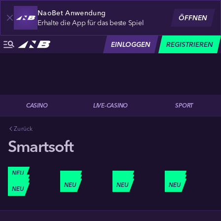
NaoBet Anwendung
ÖFFNEN
Erhalte die App für das beste Spiel
EINLOGGEN
REGISTRIEREN
CASINO
LIVE-CASINO
SPORT
Zurück
Smartsoft
NEU
NEU
NEU
NEU
NEU
NEU
NEU
NEU
NEU
NEU
NEU
NEU
NEU