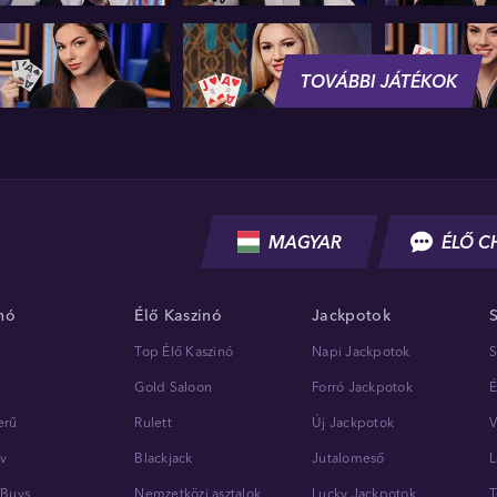
TOVÁBBI JÁTÉKOK
MAGYAR
ÉLŐ C
nó
Élő Kaszinó
Jackpotok
Top Élő Kaszinó
Napi Jackpotok
S
Gold Saloon
Forró Jackpotok
É
erű
Rulett
Új Jackpotok
V
ív
Blackjack
Jutalomeső
L
 Buys
Nemzetközi asztalok
Lucky Jackpotok
T