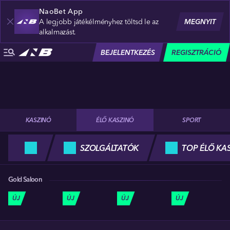
NaoBet App
A legjobb játékélményhez töltsd le az
MEGNYIT
alkalmazást.
BEJELENTKEZÉS
REGISZTRÁCIÓ
KASZINÓ
ÉLŐ KASZINÓ
SPORT
SZOLGÁLTATÓK
TOP ÉLŐ KA
Gold Saloon
ÚJ
ÚJ
ÚJ
ÚJ