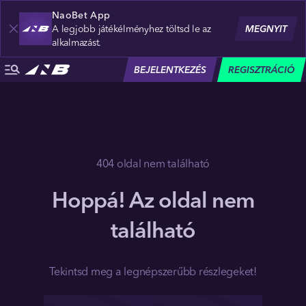
NaoBet App
A legjobb játékélményhez töltsd le az
MEGNYIT
alkalmazást.
BEJELENTKEZÉS
REGISZTRÁCIÓ
404 oldal nem található
Hoppá! Az oldal nem
található
Tekintsd meg a legnépszerűbb részlegeket!