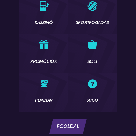
KASZINÓ
SPORTFOGADÁS
PROMÓCIÓK
BOLT
PÉNZTÁR
SÚGÓ
FŐOLDAL