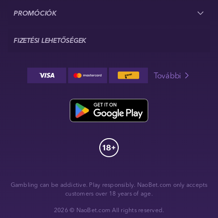
PROMÓCIÓK
FIZETÉSI LEHETŐSÉGEK
További
Gambling can be addictive. Play responsibly. NaoBet.com only accepts
customers over 18 years of age.
2026 © NaoBet.com All rights reserved.