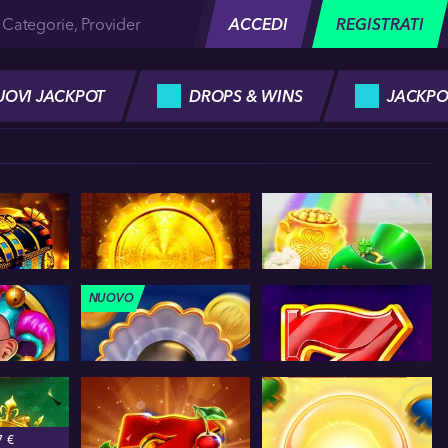
 Categorie, Provider
ACCEDI
REGISTRATI
UOVI JACKPOT
DROPS & WINS
JACKPO
NUOVO
7 €