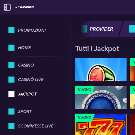
PROVIDER
PROMOZIONI
HOME
Tutti I Jackpot
CASINÒ
CASINÒ LIVE
NUOVO
JACKPOT
SPORT
NUOVO
SCOMMESSE LIVE