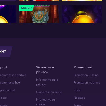
NUOVO
HAT
Sport
Sicurezza e
Promozioni
privacy
commesse sportive
Promozioni Casinò
Informativa sulla
commesse live
Promozioni sportive
privacy
port virtuali
Sfide
Gioco responsabile
alcio
Negozio
Informativa sui
cookie
ennis
Tornei