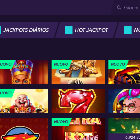
Giochi,
JACKPOTS DIÁRIOS
HOT JACKPOT
N
NUOVO
NUOVO
NUOVO
NUOVO
NUOVO
6.924,7