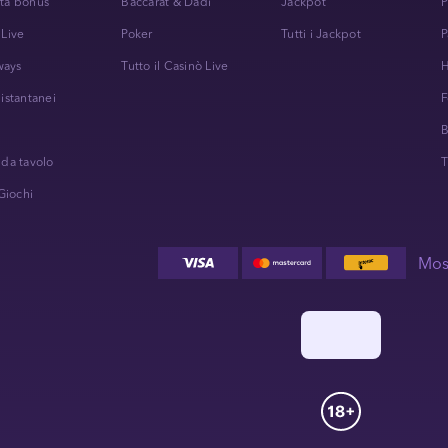
ta bonus
Baccarat & Dadi
Jackpot
P
 Live
Poker
Tutti i Jackpot
P
ays
Tutto il Casinò Live
H
 istantanei
F
B
 da tavolo
T
 Giochi
Most