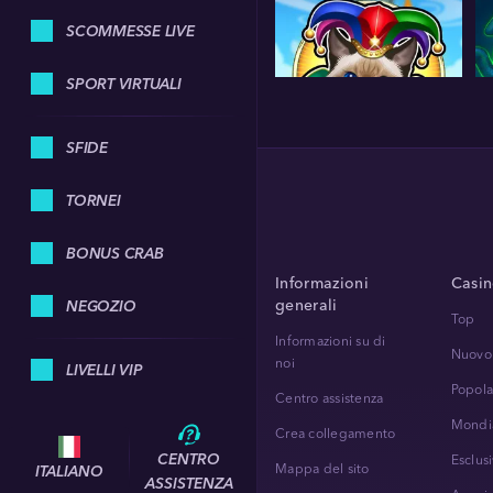
SCOMMESSE LIVE
SPORT VIRTUALI
SFIDE
TORNEI
BONUS CRAB
Informazioni
Casi
generali
NEGOZIO
Top
Informazioni su di
Nuovo
noi
LIVELLI VIP
Popola
Centro assistenza
Mondia
Crea collegamento
CENTRO
Esclus
Mappa del sito
ITALIANO
ASSISTENZA