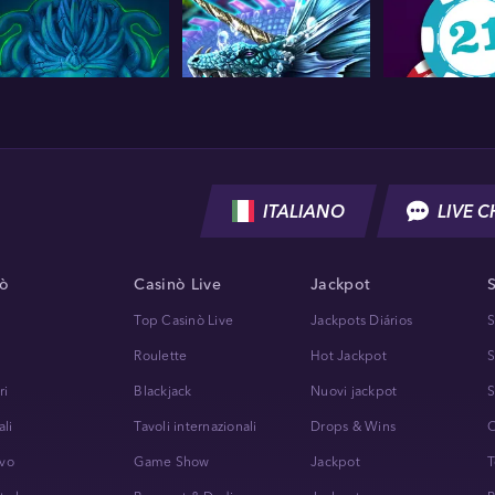
ITALIANO
LIVE C
nò
Casinò Live
Jackpot
Top Casinò Live
Jackpots Diários
S
Roulette
Hot Jackpot
S
ri
Blackjack
Nuovi jackpot
S
li
Tavoli internazionali
Drops & Wins
C
ivo
Game Show
Jackpot
T