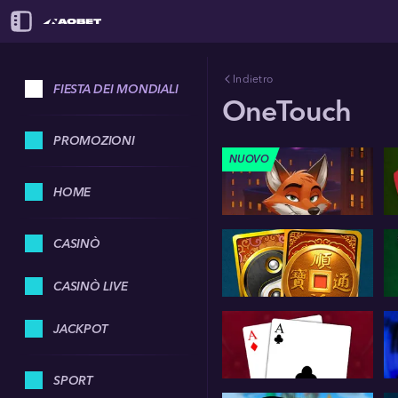
Indietro
FIESTA DEI MONDIALI
OneTouch
PROMOZIONI
NUOVO
HOME
CASINÒ
CASINÒ LIVE
JACKPOT
SPORT