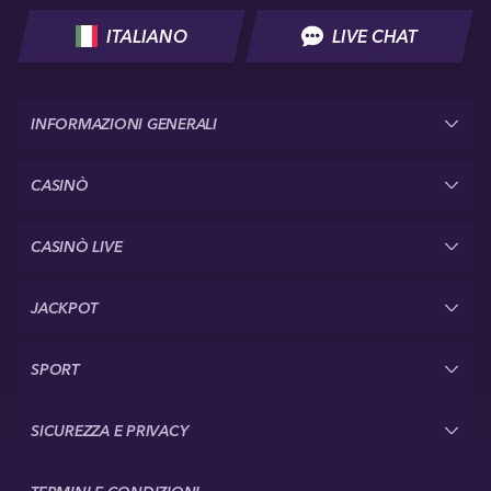
ITALIANO
LIVE CHAT
INFORMAZIONI GENERALI
CASINÒ
CASINÒ LIVE
JACKPOT
SPORT
SICUREZZA E PRIVACY