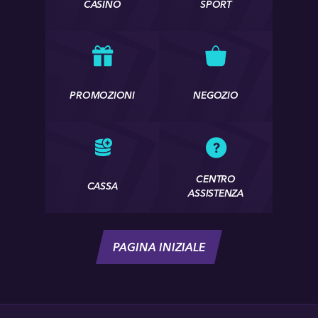
CASINÒ
SPORT
PROMOZIONI
NEGOZIO
CENTRO
CASSA
ASSISTENZA
PAGINA INIZIALE