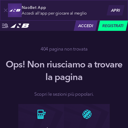
NaoBet App
APRI
Accedi all'app per giocare al meglio
ACCEDI
REGISTRATI
404 pagina non trovata
Ops! Non riusciamo a trovare
la pagina
Scopri le sezioni più popolari.