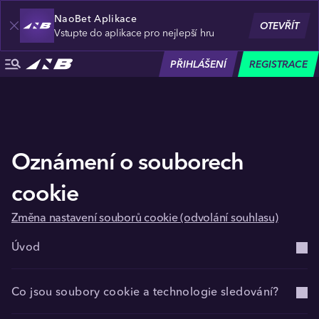
NaoBet Aplikace
OTEVŘÍT
Vstupte do aplikace pro nejlepší hru
PŘIHLÁŠENÍ
REGISTRACE
Oznámení o souborech
cookie
Změna nastavení souborů cookie (odvolání souhlasu)
Úvod
Co jsou soubory cookie a technologie sledování?