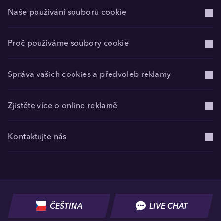
Naše používání souborů cookie
Proč používáme soubory cookie
Správa vašich cookies a předvoleb reklamy
Zjistěte více o online reklamě
Kontaktujte nás
ČEŠTINA
LIVE CHAT