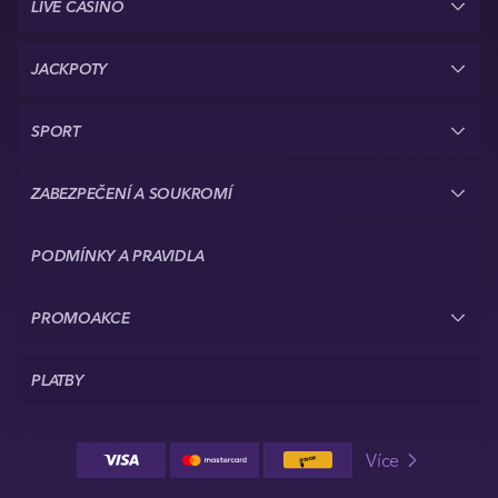
LIVE CASINO
JACKPOTY
SPORT
ZABEZPEČENÍ A SOUKROMÍ
PODMÍNKY A PRAVIDLA
PROMOAKCE
PLATBY
Více